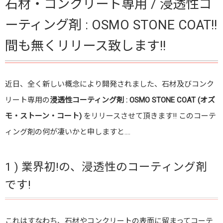
石材・コンクリート専用 / 浸透性コ
3 ) 更には防汚性に優れています!
ーティング剤 : OSMO STONE COAT!!
4 ) 驚異的なロングライフ! 耐候性試験の結果
は、、、なんと8年!!
間も無くリリース致します!!
5 ) 対象施工基材や施工対象物
6 ) 施工方法
近日、全く新しい概念により開発されました、石材及びコンク
リート専用の
浸透性コーティング剤 : OSMO STONE COAT (オズ
モ・ストーン・コート)
をリリースさせて頂きます!! このコーテ
ィング剤の何が凄いかと申しますと….
1 ) 業界初!の、浸透性のコーティング剤
です!
これはすなわち、石材やコンクリートの表面に留まってコーテ