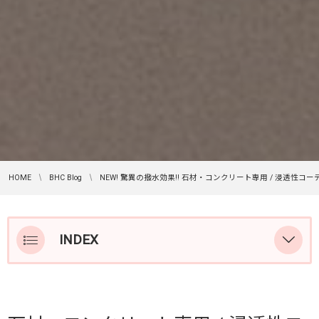
HOME
BHC Blog
NEW! 驚異の撥水効果!! 石材・コンクリート専用 / 浸透性コー
INDEX
1 ) 業界初!の、浸透性のコーティング剤です!
2 ) 驚異的な撥水 / 撥油機能を有します!