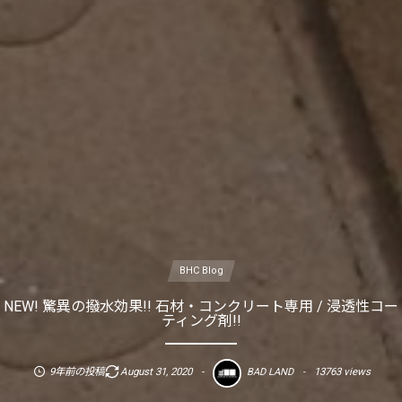
BHC Blog
NEW! 驚異の撥水効果!! 石材・コンクリート専用 / 浸透性コー
ティング剤!!
9年前の投稿
August
31
,
2020
13763 views
BAD LAND