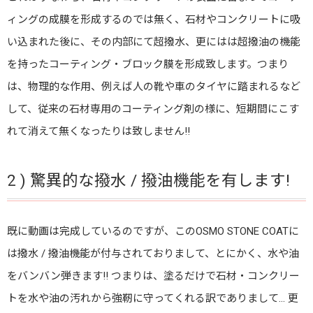
ィングの成膜を形成するのでは無く、石材やコンクリートに吸
い込まれた後に、その内部にて超撥水、更にはは超撥油の機能
を持ったコーティング・ブロック膜を形成致します。つまり
は、物理的な作用、例えば人の靴や車のタイヤに踏まれるなど
して、従来の石材専用のコーティング剤の様に、短期間にこす
れて消えて無くなったりは致しません!!
2 ) 驚異的な撥水 / 撥油機能を有します!
既に動画は完成しているのですが、このOSMO STONE COATに
は撥水 / 撥油機能が付与されておりまして、とにかく、水や油
をバンバン弾きます!! つまりは、塗るだけで石材・コンクリー
トを水や油の汚れから強靭に守ってくれる訳でありまして… 更