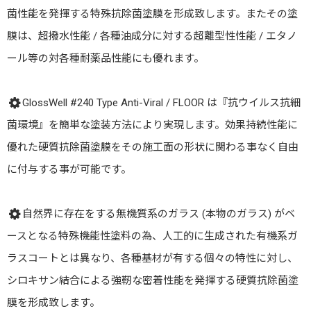
菌性能を発揮する特殊抗除菌塗膜を形成致します。またその塗
膜は、超撥水性能 / 各種油成分に対する超離型性性能 / エタノ
ール等の対各種耐薬品性能にも優れます。
GlossWell #240 Type Anti-Viral / FLOOR は『抗ウイルス抗細
菌環境』を簡単な塗装方法により実現します。効果持続性能に
優れた硬質抗除菌塗膜をその施工面の形状に関わる事なく自由
に付与する事が可能です。
自然界に存在をする無機質系のガラス (本物のガラス) がベ
ースとなる特殊機能性塗料の為、人工的に生成された有機系ガ
ラスコートとは異なり、各種基材が有する個々の特性に対し、
シロキサン結合による強靭な密着性能を発揮する硬質抗除菌塗
膜を形成致します。