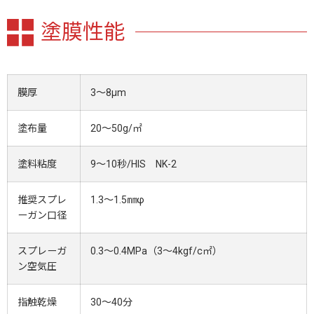
塗膜性能
膜厚
3～8μm
塗布量
20～50g/㎡
塗料粘度
9～10秒/HIS NK-2
推奨スプレ
1.3～1.5㎜φ
ーガン口径
スプレーガ
0.3～0.4MPa（3～4kgf/c㎡）
ン空気圧
指触乾燥
30～40分