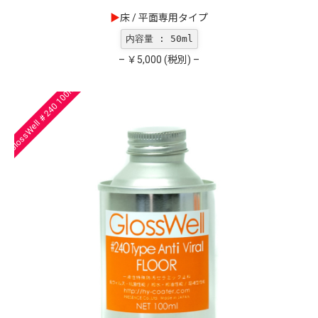
▶︎
床 / 平面専用タイプ
内容量 : 50ml
– ￥5,000 (税別) –
GlossWell # 240 100ml