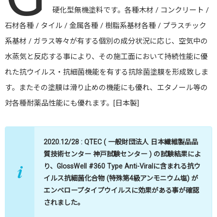
GlossWell #240
硬化型無機塗料です。各種木材 / コンクリート /
GlossWell #240
石材各種 / タイル / 金属各種 / 樹脂系基材各種 / プラスチック
系基材 / ガラス等々が有する個別の成分状況に応じ、空気中の
GlossWell #240
水蒸気と反応する事により、その施工面において持続性能に優
GlossWell #240
れた抗ウイルス・抗細菌機能を有する抗除菌塗膜を形成致しま
塗膜性能
す。またその塗膜は滑り止めの機能にも優れ、エタノール等の
抗ウイルス抗細菌各種試験データ一覧
対各種耐薬品性能にも優れます。[日本製]
各種資料ダウンロード
注意事項
2020.12/28 : QTEC ( 一般財団法人 日本繊維製品品
質技術センター 神戸試験センター ) の試験結果によ
り、GlossWell #360 Type Anti-Viralに含まれる抗ウ
イルス抗細菌化合物 (特殊第4級アンモニウム塩) が
エンベロープタイプウイルスに効果がある事が確認
されました。