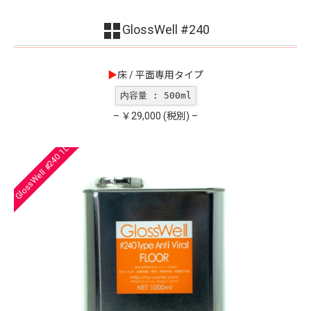
GlossWell #240
▶︎
床 / 平面専用タイプ
内容量 : 500ml
– ￥29,000 (税別) –
GlossWell #240 1L