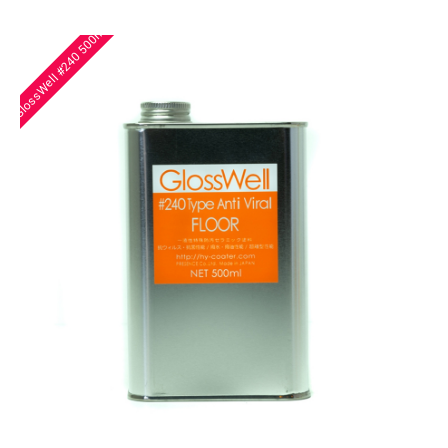
GlossWell #240 500ml