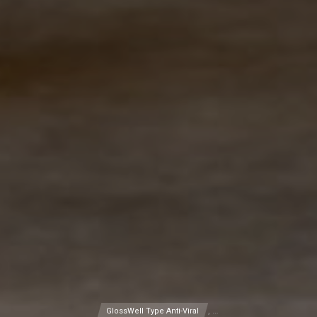
, …
GlossWell Type Anti-Viral