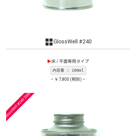
GlossWell #240
▶︎
床 / 平面専用タイプ
内容量 : 100ml
– ￥7,800 (税別) –
GlossWell #240 200ml