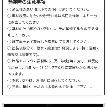
塗装時の注意事項
◯ 通気性の悪い環境下での使用は避けてください。
◯ 素材表面の油分/水分/汚れ等は高圧洗浄等により十分
に除去してください。
◯ 基材の欠損部やひび割れは、予め補修モルタル等で補
修して下さい。
◯ 施工面を必ず乾燥した常態にて塗装してください。
◯ 塗装後数分で、撥水 / 撥油性が発現します (特に温暖で
晴天時は顕著です)。
◯ 炭酸カルシウム系材料 (石灰、漆喰) 等に対しては反応
性が弱く、性能が十分に発現する迄に数日掛かる場合が
あります。
◯ 保管 : 塗料は、冷暗所に保存してください。
◯ 塗料に接触した場合は多量の水で洗浄して下さい。