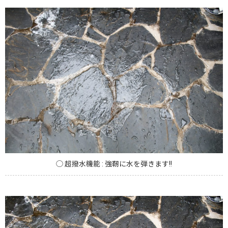
◯ 超撥水機能 : 強靭に水を弾きます!!