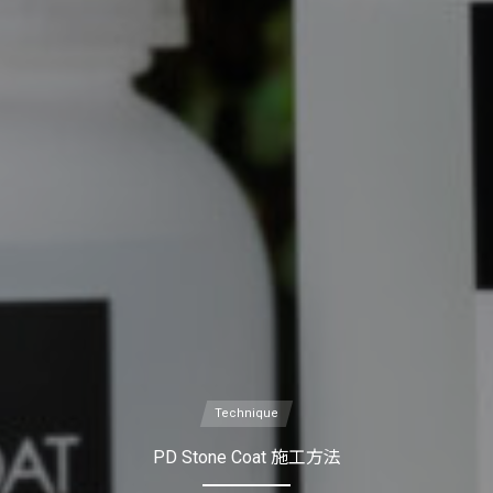
Technique
PD Stone Coat 施工方法