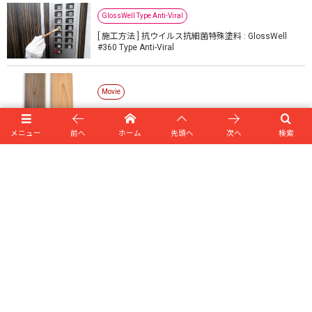
GlossWell Type Anti-Viral
[ 施工方法 ] 抗ウイルス抗細菌特殊塗料 : GlossWell
#360 Type Anti-Viral
Movie
Movie : OSMO Wood Coat
メニュー
前へ
ホーム
先頭へ
次へ
検索
BHC Blog
2019.11/16 : BLシルバーコートRT施工講習会実施のお
知らせ
Technique
PD Wood Coat 施工方法
BHC Blog