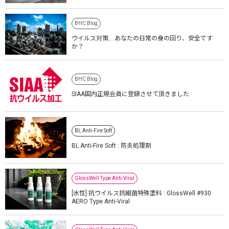
BHC Blog
ウイルス対策… あなたの日常の身の回り、安全です
か？
BHC Blog
SIAA国内正規会員に登録させて頂きました
BL Anti-Fire Soft
BL Anti-Fire Soft : 防炎処理剤
GlossWell Type Anti-Viral
[水性] 抗ウイルス抗細菌特殊塗料 : GlossWell #930
AERO Type Anti-Viral