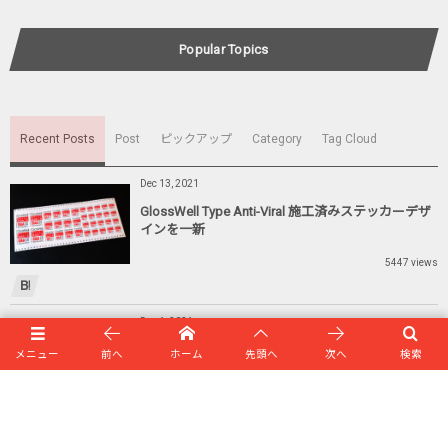
Popular Topics
Recent Posts
Post
ピックアップ
Category
Tag Cloud
Dec 13, 2021
GlossWell Type Anti-Viral 施工済みステッカーデザ
インを一新
5447 views
Dec 1, 2021
オミクロン株対策 : 空調機フィルターへの抗ウイル
メニュー
前へ
ホーム
先頭へ
次へ
検索
ス対策
4850 views