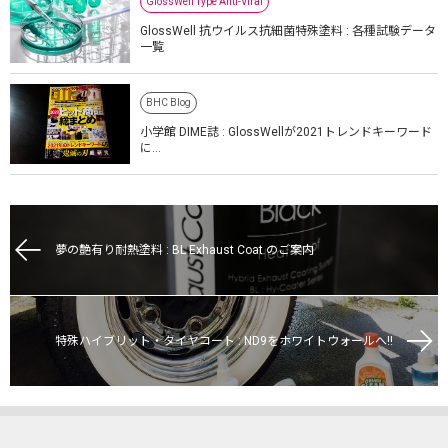
GlossWell Type Anti-Viral
GlossWell 抗ウイルス抗細菌特殊塗料 : 各種試験データ
一覧
BHC Blog
小学館 DIME誌 : GlossWellが2021トレンドキーワード
に…
夢の艶有り耐熱塗料 : BL Exhaust Coat のご案内
特殊ハイブリット・タイヤコート : ND9をホワイトウォールへ!!