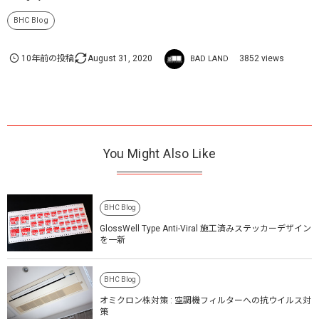
BHC Blog
10年前の投稿
August
31
,
2020
3852 views
BAD LAND
You Might Also Like
BHC Blog
GlossWell Type Anti-Viral 施工済みステッカーデザイン
を一新
BHC Blog
オミクロン株対策 : 空調機フィルターへの抗ウイルス対
策